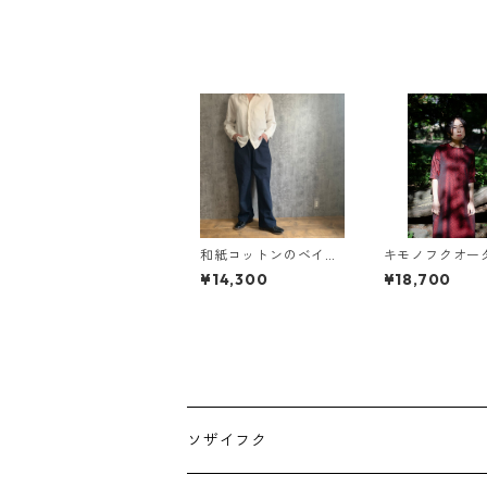
和紙コットンのベイカ
キモノフクオ
ーパンツ ネイビー Wa
Aラインワンピー
¥14,300
¥18,700
shi &cotton baker pa
mono A line dr
nts
ソザイフク