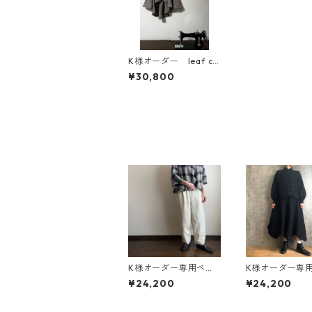
K様オーダー leaf ca
rdigan
¥30,800
K様オーダー専用ペー
K様オーダー専
ジ コットンシルクパ
ジ バンブーリ
¥24,200
¥24,200
ンツ
のスカート