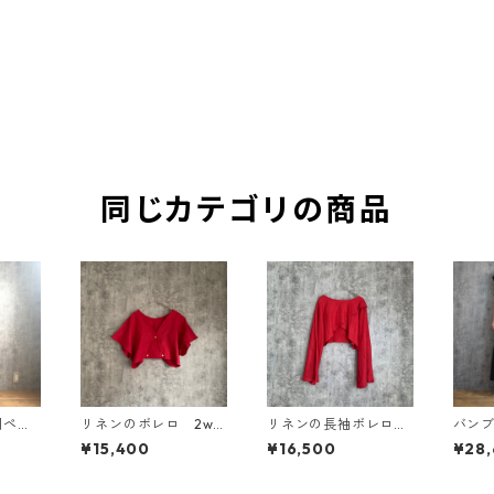
同じカテゴリの商品
用ペー
リネンのボレロ 2wa
リネンの長袖ボレロ
バンブ
ネン 花
y linen bolero
2way linen long slee
ーワン
¥15,400
¥16,500
¥28
ve bolero
oo li
ess