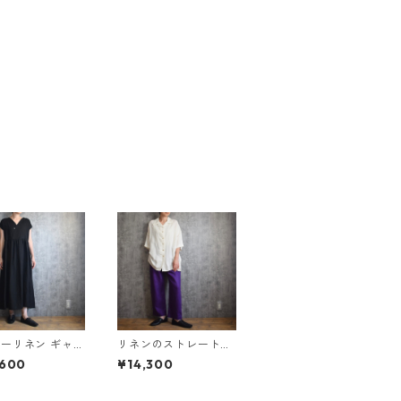
ーリネン ギャザ
リネンのストレートパ
ピース 黒 Bamb
ンツ 紫 Linen straig
,600
¥14,300
nen 10 years dr
ht pants