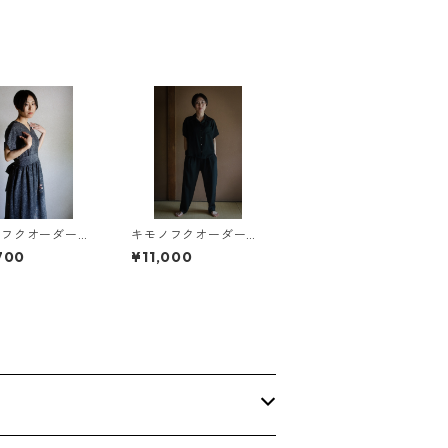
ノフクオーダー
キモノフクオーダー
ードレス kimo
テーパードパンツ Kim
700
¥11,000
ess
ono tapered pants