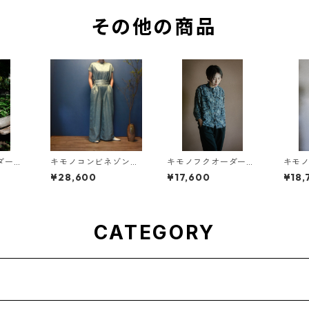
その他の商品
ーダー
キモノコンビネゾン
キモノフクオーダー
キモ
ス Ki
Kimono overalls
スタンドカラーシャツ
ギャザ
¥28,600
¥17,600
¥18,
ess
Kimono stand collar
no dr
shirt
CATEGORY